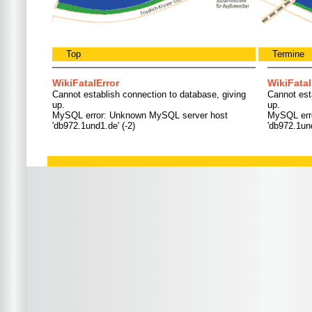
Top
Termine
WikiFatalError
WikiFatal
Cannot establish connection to database, giving
Cannot est
up.
up.
MySQL error: Unknown MySQL server host
MySQL err
'db972.1und1.de' (-2)
'db972.1und