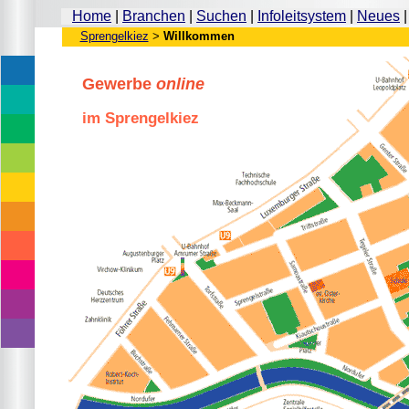
Home
|
Branchen
|
Suchen
|
Infoleitsystem
|
Neues
Sprengelkiez
>
Willkommen
Wohnen, Bauen & Reparieren
Gewerbe
online
Kaufen & Handeln
im Sprengelkiez
Essen & Trinken
Gesund & Schön
Freizeit, Kultur & Bildung
Fahren & Gefahren werden
Kommunizieren & Veröffentlichen
Hilfe, Service & Beratung
Öffentliches & Soziales
Portal