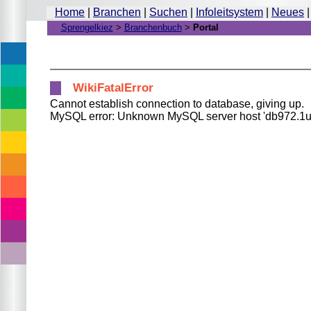
Home
|
Branchen
|
Suchen
|
Infoleitsystem
|
Neues
Sprengelkiez
>
Branchenbuch
>
Portal
Wohnen, Bauen & Reparieren
Kaufen & Handeln
WikiFatalError
Essen & Trinken
Cannot establish connection to database, giving up.
MySQL error: Unknown MySQL server host 'db972.1un
Gesund & Schön
Freizeit, Kultur & Bildung
Fahren & Gefahren werden
Kommunizieren & Veröffentlichen
Hilfe, Service & Beratung
Öffentliches & Soziales
Portal